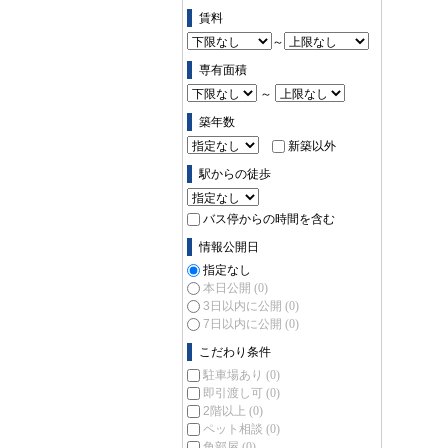
ス (0)
賃料
～
専有面積
～
築年数
新築以外
駅からの徒歩
バス停からの時間を含む
情報公開日
指定なし
本日公開
(0)
3日以内に公開
(0)
7日以内に公開
(0)
こだわり条件
駐車場あり
(0)
即引渡し可
(0)
2階以上
(0)
ペット相談
(0)
角部屋
(0)